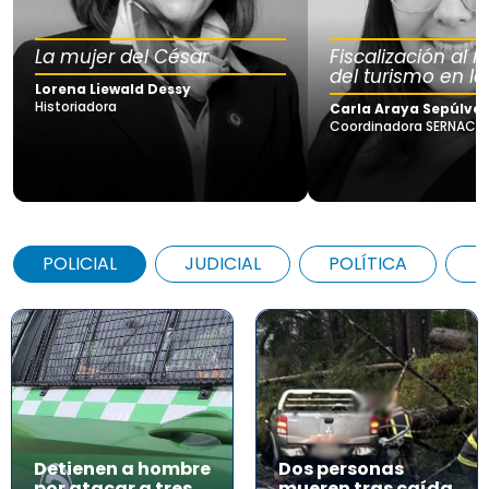
La mujer del César
Fiscalización al
del turismo en la
Lorena Liewald Dessy
Historiadora
Carla Araya Sepúlve
Coordinadora SERNAC Lo
POLICIAL
JUDICIAL
POLÍTICA
A
Detienen a hombre
Dos personas
por atacar a tres
mueren tras caída