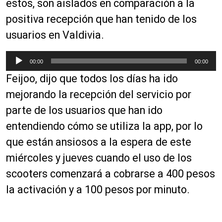
estos, son aislados en comparación a la
positiva recepción que han tenido de los
usuarios en Valdivia.
R
00:00
00:00
e
Feijoo, dijo que todos los días ha ido
p
r
mejorando la recepción del servicio por
o
parte de los usuarios que han ido
d
entendiendo cómo se utiliza la app, por lo
u
c
que están ansiosos a la espera de este
t
miércoles y jueves cuando el uso de los
o
scooters comenzará a cobrarse a 400 pesos
r
d
la activación y a 100 pesos por minuto.
e
a