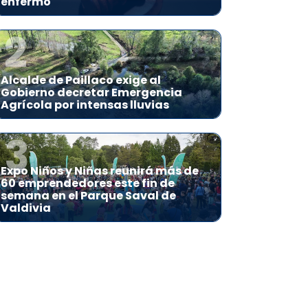
enfermo
2
Alcalde de Paillaco exige al
Gobierno decretar Emergencia
Agrícola por intensas lluvias
3
Expo Niños y Niñas reunirá más de
60 emprendedores este fin de
semana en el Parque Saval de
Valdivia