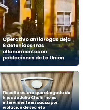
Operativo antidrogas deja
8 detenidos tras
allanamientos en
poblaciones de La Unión
Fiscalía aclara que abogada de
hijos de Julia Chuñil no es
interviniente en causa por
violación de secreto