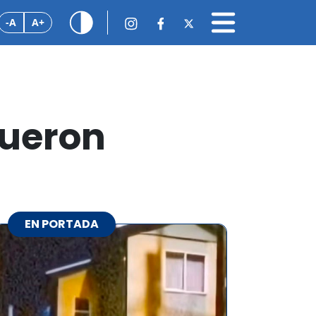
-A
A+
fueron
EN PORTADA