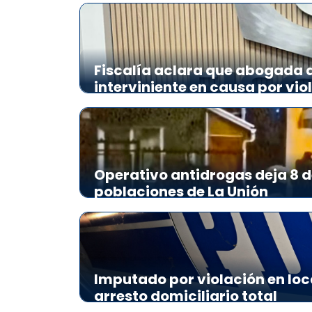
Fiscalía aclara que abogada de
interviniente en causa por vio
Operativo antidrogas deja 8 d
poblaciones de La Unión
Imputado por violación en loc
arresto domiciliario total