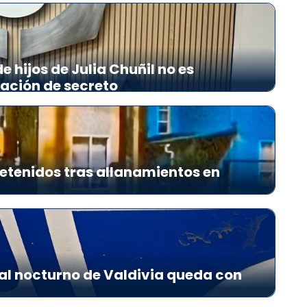
 hijos de Julia Chuñil no es
lación de secreto
etenidos tras allanamientos en
al nocturno de Valdivia queda con