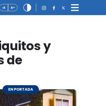
-A
A+
quitos y
s de
EN PORTADA