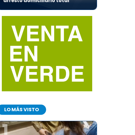
arresto domiciliario total
LO MÁS VISTO
1