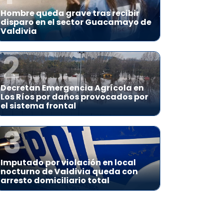
Hombre queda grave tras recibir
disparo en el sector Guacamayo de
Valdivia
2
Decretan Emergencia Agrícola en
Los Ríos por daños provocados por
el sistema frontal
3
Imputado por violación en local
nocturno de Valdivia queda con
arresto domiciliario total