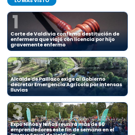
LO MÁS VISTO
1
Corte de Valdivia confirma destitución de
enfermera que viajó con licencia por hijo
gravemente enfermo
2
Alcalde de Paillaco exige al Gobierno
decretar Emergencia Agrícola por intensas
lluvias
3
Expo Niños y Niñas reunirá más de 60
emprendedores este fin de semana en el