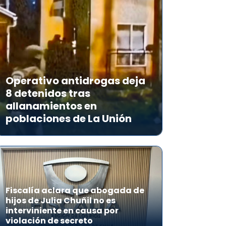
Operativo antidrogas deja
8 detenidos tras
allanamientos en
poblaciones de La Unión
Fiscalía aclara que abogada de
hijos de Julia Chuñil no es
interviniente en causa por
violación de secreto