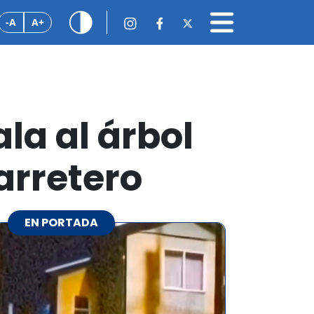
-A
A+
la al árbol
arretero
EN PORTADA