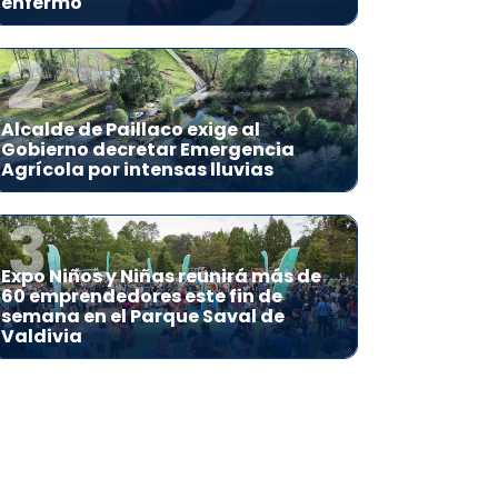
enfermo
2
Alcalde de Paillaco exige al
Gobierno decretar Emergencia
Agrícola por intensas lluvias
3
Expo Niños y Niñas reunirá más de
60 emprendedores este fin de
semana en el Parque Saval de
Valdivia