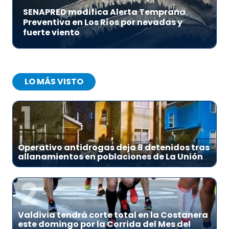
SENAPRED modifica Alerta Temprana
Preventiva en Los Ríos por nevadas y
fuerte viento
LO MÁS VISTO
1
Operativo antidrogas deja 8 detenidos tras
allanamientos en poblaciones de La Unión
2
Valdivia tendrá corte total en la Costanera
este domingo por la Corrida del Mes del