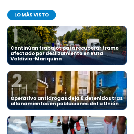
LO MÁS VISTO
1
Continúan trabajos para recuperar tramo
afectado por deslizamiento en Ruta
Valdivia-Mariquina
2
Operativo antidrogas deja 8 detenidos tras
allanamientos en poblaciones de La Unión
3