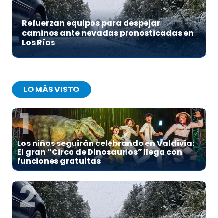
Refuerzan equipos para despejar
caminos ante nevadas pronosticadas en
Los Ríos
LO MÁS VISTO
1
Los niños seguirán celebrando en Valdivia:
El gran “Circo de Dinosaurios” llega con
funciones gratuitas
2