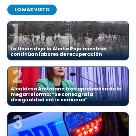
LO MÁS VISTO
1
La Unión deja la Alerta Roja mientras
continúan labores de recuperación
2
Alcaldesa Amtmann tras aprobación de la
megarreforma: “Se consagra la
desigualdad entre comunas”
3