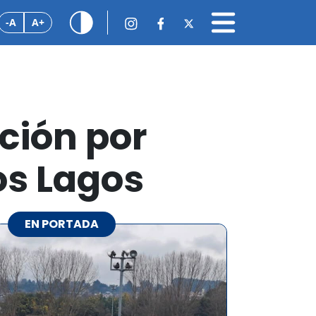
-A
A+
ción por
Los Lagos
EN PORTADA