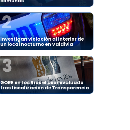
comunas”
2
Investigan violación al interior de
un local nocturno en Valdivia
3
GORE en Los Ríos el peor evaluado
tras fiscalización de Transparencia