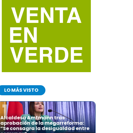
LO MÁS VISTO
1
Alcaldesa Amtmann tras
aprobación de la megarreforma:
“Se consagra la desigualdad entre