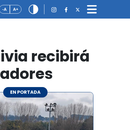
-A
A+
via recibirá
radores
EN PORTADA