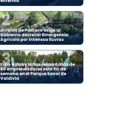
enfermo
2
Alcalde de Paillaco exige al
Gobierno decretar Emergencia
Agrícola por intensas lluvias
3
Expo Niños y Niñas reunirá más de
60 emprendedores este fin de
semana en el Parque Saval de
Valdivia