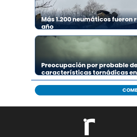
Más 1.200 neumáticos fueron r
año
Preocupación por probable de
características tornádicas en
COME