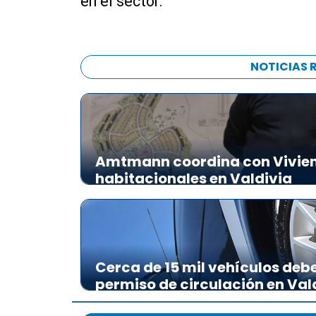
en el sector.
NOTICIAS 
Amtmann coordina con Vivien
habitacionales en Valdivia
Cerca de 15 mil vehículos deb
permiso de circulación en Val