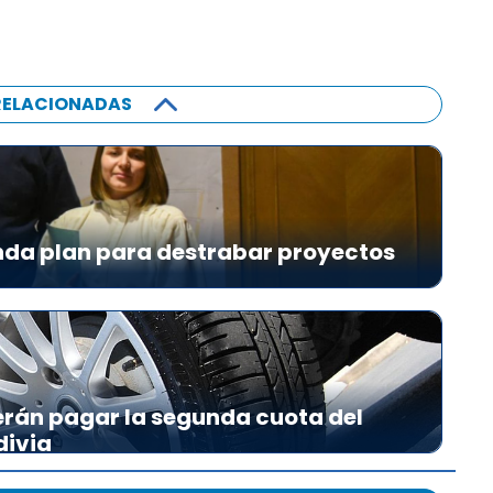
RELACIONADAS
da plan para destrabar proyectos
erán pagar la segunda cuota del
divia