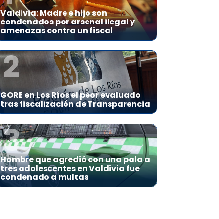
Valdivia: Madre e hijo son
condenados por arsenal ilegal y
amenazas contra un fiscal
2
GORE en Los Ríos el peor evaluado
tras fiscalización de Transparencia
3
Hombre que agredió con una pala a
tres adolescentes en Valdivia fue
condenado a multas