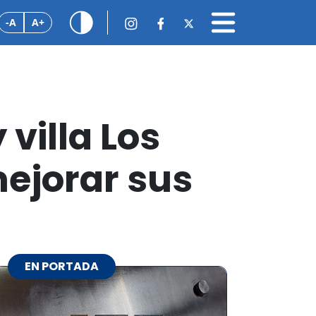
-A
A+
villa Los
ejorar sus
EN PORTADA