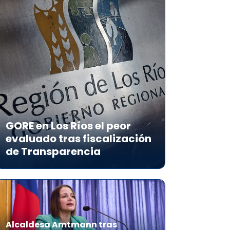
GORE en Los Ríos el peor
evaluado tras fiscalización
de Transparencia
Alcaldesa Amtmann tras