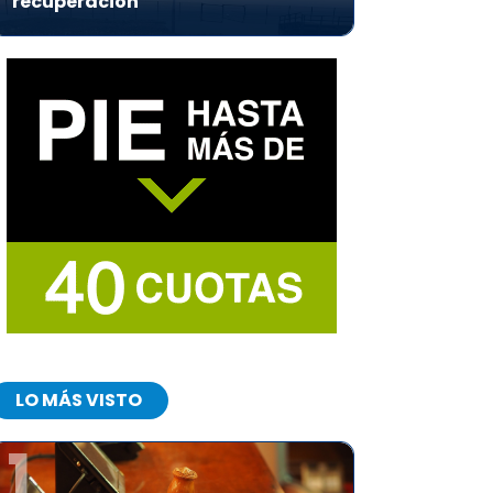
recuperación
LO MÁS VISTO
1