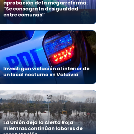
aprobación de la megarreforma:
“Se consagra la desigualdad
entre comunas”
Investigan violación al interior de
un local nocturno en Valdivia
La Unión deja la Alerta Roja
mientras continúan labores de