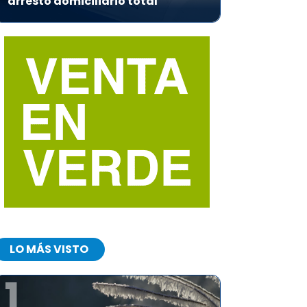
arresto domiciliario total
LO MÁS VISTO
1