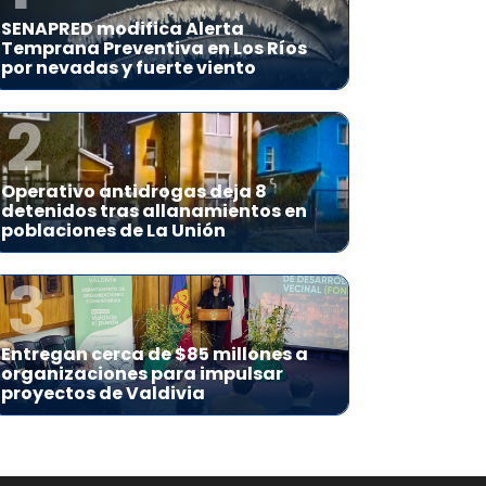
SENAPRED modifica Alerta
Temprana Preventiva en Los Ríos
por nevadas y fuerte viento
2
Operativo antidrogas deja 8
detenidos tras allanamientos en
poblaciones de La Unión
3
Entregan cerca de $85 millones a
organizaciones para impulsar
proyectos de Valdivia