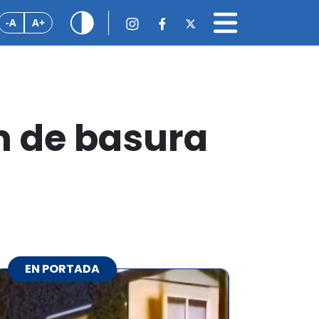
-A
A+
n de basura
EN PORTADA