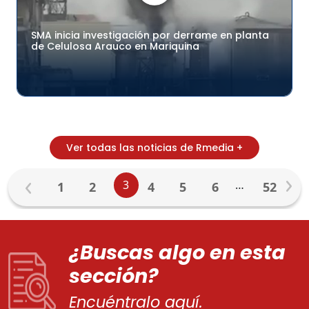
SMA inicia investigación por derrame en planta
de Celulosa Arauco en Mariquina
Ver todas las noticias de Rmedia +
3
…
1
2
4
5
6
52
¿Buscas algo en esta
sección?
Encuéntralo aquí.