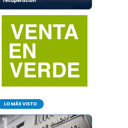
recuperación
LO MÁS VISTO
1