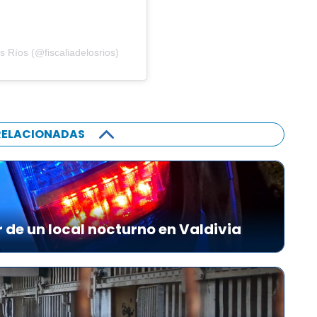
s Ríos (@fiscaliadelosrios)
RELACIONADAS
r de un local nocturno en Valdivia