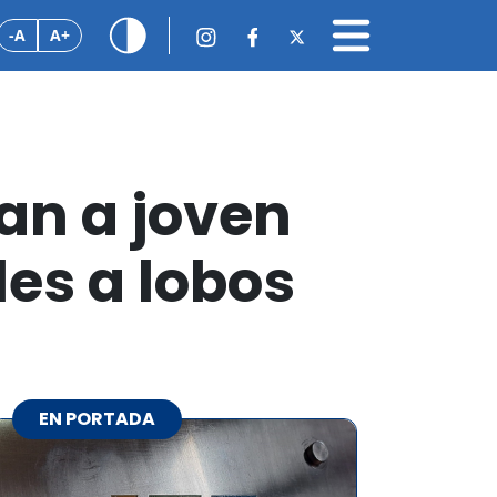
-A
A+
an a joven
les a lobos
EN PORTADA