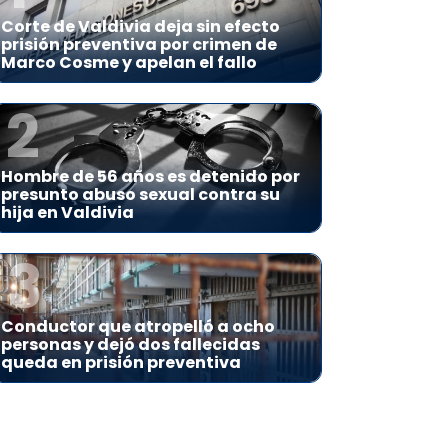
Corte de Valdivia deja sin efecto
prisión preventiva por crimen de
Marco Cosme y apelan el fallo
2
Hombre de 56 años es detenido por
presunto abuso sexual contra su
hija en Valdivia
3
Conductor que atropelló a ocho
personas y dejó dos fallecidas
queda en prisión preventiva