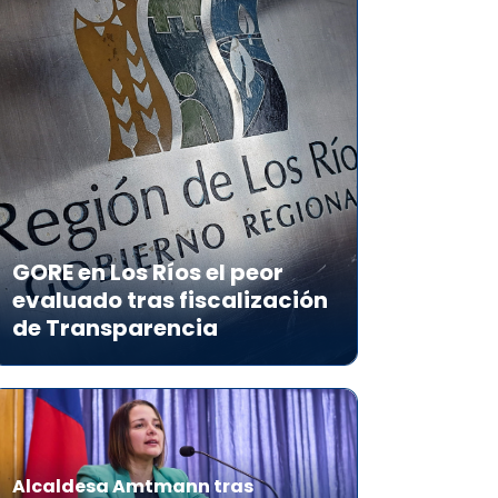
GORE en Los Ríos el peor
evaluado tras fiscalización
de Transparencia
Alcaldesa Amtmann tras