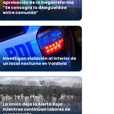
aprobación de la megarreforma:
“Se consagra la desigualdad
entre comunas”
Investigan violación al interior de
un local nocturno en Valdivia
La Unión deja la Alerta Roja
mientras continúan labores de