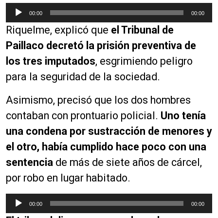
R
00:00
00:00
e
Riquelme, explicó que
el Tribunal de
p
r
Paillaco decretó la prisión preventiva de
o
los tres imputados
, esgrimiendo peligro
d
para la seguridad de la sociedad.
u
c
Asimismo, precisó que los dos hombres
t
o
contaban con prontuario policial.
Uno tenía
r
una condena por sustracción de menores y
d
el otro, había cumplido hace poco con una
e
a
sentencia
de más de siete años de cárcel,
u
por robo en lugar habitado.
d
i
R
00:00
00:00
o
e