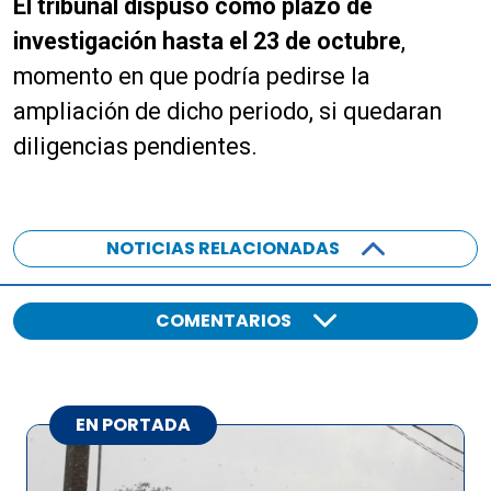
El tribunal dispuso como plazo de
p
r
investigación hasta el 23 de octubre
,
o
momento en que podría pedirse la
d
ampliación de dicho periodo, si quedaran
u
c
diligencias pendientes.
t
o
r
d
NOTICIAS RELACIONADAS
e
a
COMENTARIOS
u
d
i
o
EN PORTADA