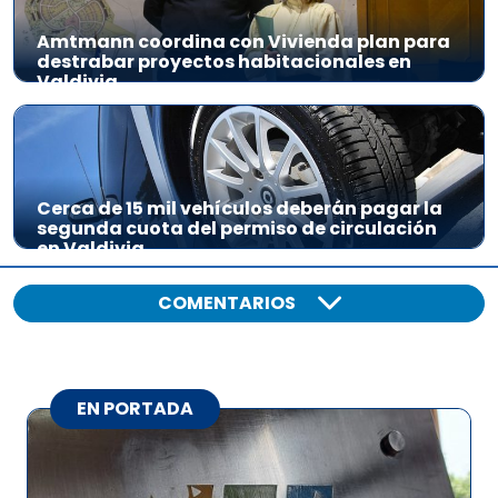
Amtmann coordina con Vivienda plan para
destrabar proyectos habitacionales en
Valdivia
Cerca de 15 mil vehículos deberán pagar la
segunda cuota del permiso de circulación
en Valdivia
COMENTARIOS
EN PORTADA