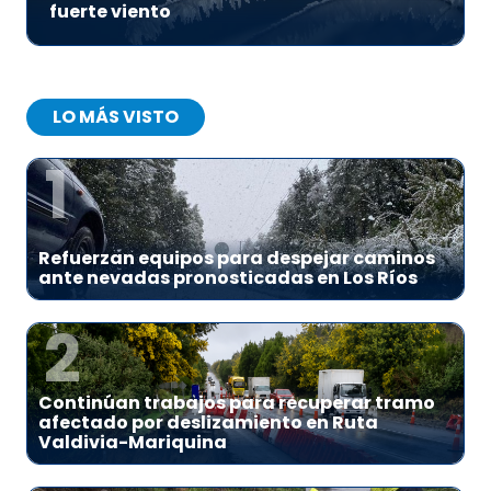
fuerte viento
LO MÁS VISTO
1
Refuerzan equipos para despejar caminos
ante nevadas pronosticadas en Los Ríos
2
Continúan trabajos para recuperar tramo
afectado por deslizamiento en Ruta
Valdivia-Mariquina