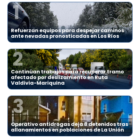
1
Refuerzan equipos para despejar caminos
ante nevadas pronosticadas en Los Ríos
2
Continúan trabajos para recuperar tramo
afectado por deslizamiento en Ruta
Valdivia-Mariquina
3
Operativo antidrogas deja 8 detenidos tras
allanamientos en poblaciones de La Unión