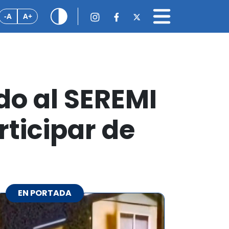
-A
A+
do al SEREMI
rticipar de
EN PORTADA