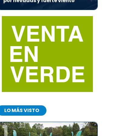
por nevadas y fuerte viento
LO MÁS VISTO
1