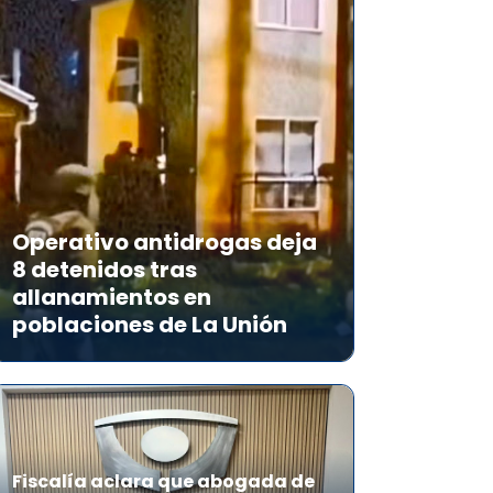
Operativo antidrogas deja
8 detenidos tras
allanamientos en
poblaciones de La Unión
Fiscalía aclara que abogada de