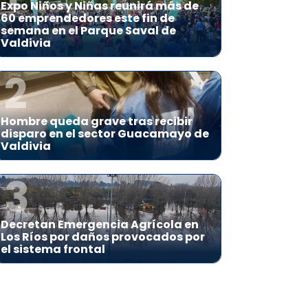
Expo Niños y Niñas reunirá más de
60 emprendedores este fin de
semana en el Parque Saval de
Valdivia
2
Hombre queda grave tras recibir
disparo en el sector Guacamayo de
Valdivia
3
Decretan Emergencia Agrícola en
Los Ríos por daños provocados por
el sistema frontal