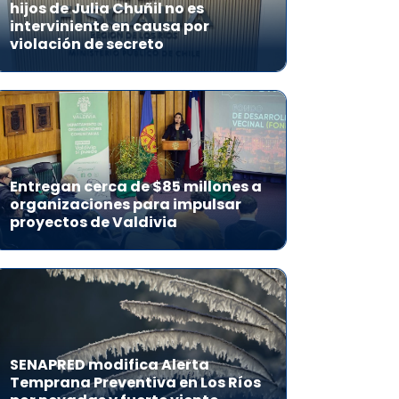
hijos de Julia Chuñil no es
interviniente en causa por
violación de secreto
Entregan cerca de $85 millones a
organizaciones para impulsar
proyectos de Valdivia
SENAPRED modifica Alerta
Temprana Preventiva en Los Ríos