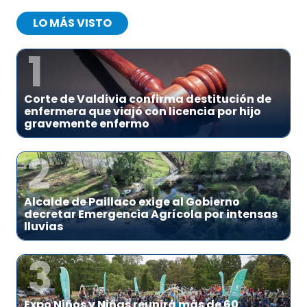
LO MÁS VISTO
1
Corte de Valdivia confirma destitución de
enfermera que viajó con licencia por hijo
gravemente enfermo
2
Alcalde de Paillaco exige al Gobierno
decretar Emergencia Agrícola por intensas
lluvias
3
Expo Niños y Niñas reunirá más de 60