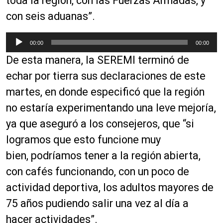
toda la región, con las Fuerzas Armadas, y
con seis aduanas”.
R
00:00
00:00
e
De esta manera, la SEREMI terminó de
p
r
echar por tierra sus declaraciones de este
o
martes, en donde especificó que la región
d
no estaría experimentando una leve mejoría,
u
c
ya que aseguró a los consejeros, que “
si
t
logramos que esto funcione muy
o
bien,
podríamos
tener a la región abierta,
r
d
con cafés funcionando, con un poco de
e
actividad deportiva, los adultos mayores de
a
75 años pudiendo salir una vez al día a
u
d
hacer actividades”.