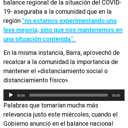
balance regional de la situación del COVID-
19- aseguraba a la comunidad que en la
región
“no estamos experimentando una
leve mejoría, sino que nos mantenemos en
una situación contenida”.
En la misma instancia, Barra, aprovechó de
recalcar a la comunidad la importancia de
mantener el «distanciamiento social o
distanciamiento físico».
R
00:00
00:00
e
Palabras que tomarían mucha más
p
r
relevancia justo este miércoles, cuando el
o
Gobierno anunció en el balance nacional
d