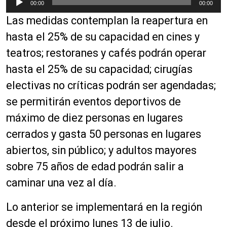
00:00
00:00
e
Las medidas contemplan la reapertura en
p
r
hasta el 25% de su capacidad en cines y
o
teatros; restoranes y cafés podrán operar
d
hasta el 25% de su capacidad; cirugías
u
c
electivas no críticas podrán ser agendadas;
t
se permitirán eventos deportivos de
o
máximo de diez personas en lugares
r
d
cerrados y gasta 50 personas en lugares
e
abiertos, sin público; y adultos mayores
a
sobre 75 años de edad podrán salir a
u
d
caminar una vez al día.
i
o
Lo anterior se implementará en la región
desde el próximo lunes 13 de julio.