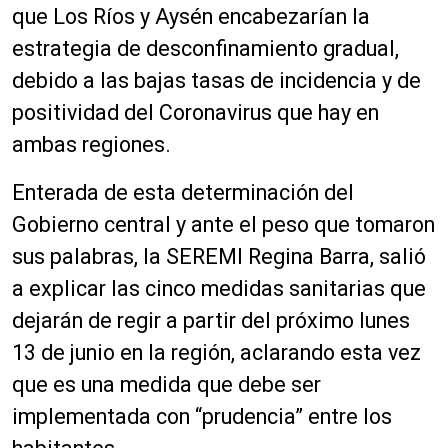
que Los Ríos y Aysén encabezarían l
a
u
c
estrategia de desconfinamiento gradual,
t
debido a las bajas tasas de incidencia y de
o
positividad del Coronavirus que hay en
r
d
ambas regiones.
e
a
Enterada de esta determinación del
u
Gobierno central y ante el peso que tomaron
d
sus palabras, la SEREMI Regina Barra, salió
i
o
a explicar las cinco medidas sanitarias que
dejarán de regir a partir del próximo lunes
13 de junio en la región, aclarando esta vez
que es una medida que debe ser
implementada con “prudencia” entre los