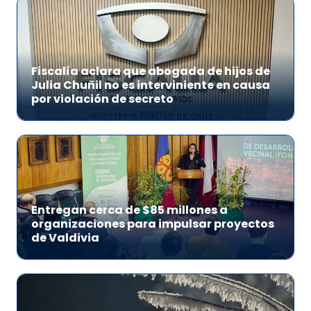
Fiscalía aclara que abogada de hijos de
Julia Chuñil no es interviniente en causa
por violación de secreto
Entregan cerca de $85 millones a
organizaciones para impulsar proyectos
de Valdivia