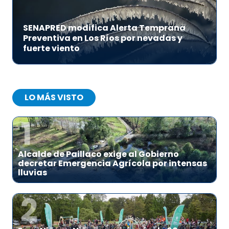
SENAPRED modifica Alerta Temprana
Preventiva en Los Ríos por nevadas y
fuerte viento
LO MÁS VISTO
1
Alcalde de Paillaco exige al Gobierno
decretar Emergencia Agrícola por intensas
lluvias
2