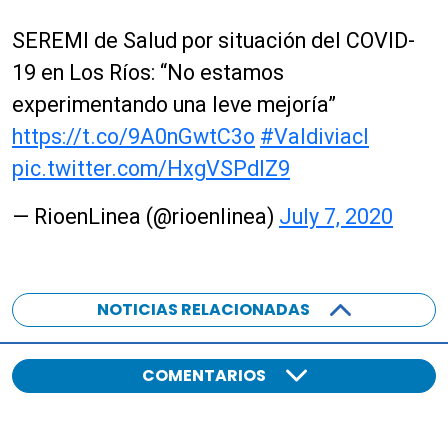
i
o
SEREMI de Salud por situación del COVID-
19 en Los Ríos: “No estamos
experimentando una leve mejoría”
https://t.co/9A0nGwtC3o
#Valdiviacl
pic.twitter.com/HxgVSPdlZ9
— RioenLinea (@rioenlinea)
July 7, 2020
NOTICIAS RELACIONADAS
COMENTARIOS