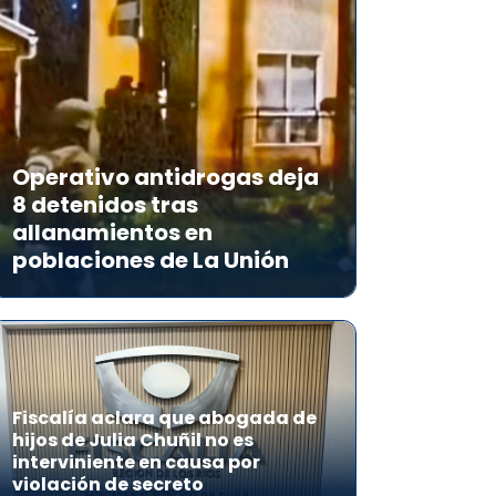
Operativo antidrogas deja
8 detenidos tras
allanamientos en
poblaciones de La Unión
Fiscalía aclara que abogada de
hijos de Julia Chuñil no es
interviniente en causa por
violación de secreto