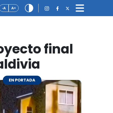
-A
A+
oyecto final
ldivia
EN PORTADA