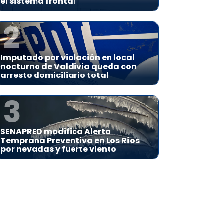
el sistema frontal
2
Imputado por violación en local
nocturno de Valdivia queda con
arresto domiciliario total
3
SENAPRED modifica Alerta
Temprana Preventiva en Los Ríos
por nevadas y fuerte viento