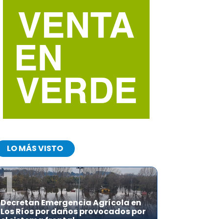
LO MÁS VISTO
1
Decretan Emergencia Agrícola en
Los Ríos por daños provocados por