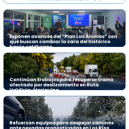
Exponen avances del “Plan Las Ánimas” con
que buscan cambiar la cara del histórico
barrio valdiviano
Continúan trabajos para recuperar tramo
afectado por deslizamiento en Ruta
Valdivia-Mariquina
Refuerzan equipos para despejar caminos
ante nevadas pronosticadas en Los Ríos