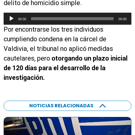
delito de homicidio simple.
R
00:00
00:00
e
Por encontrarse los tres individuos
p
r
cumpliendo condena en la cárcel de
o
Valdivia, el tribunal no aplicó medidas
d
cautelares, pero
otorgando un plazo inicial
u
c
de 120 días para el desarrollo de la
t
investigación.
o
r
d
e
NOTICIAS RELACIONADAS
a
u
d
i