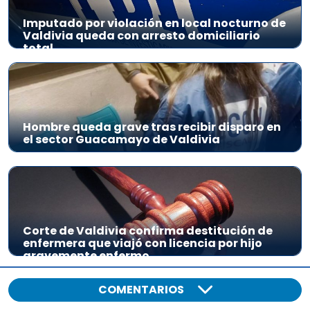
o
Imputado por violación en local nocturno de
Valdivia queda con arresto domiciliario
total
Hombre queda grave tras recibir disparo en
el sector Guacamayo de Valdivia
Corte de Valdivia confirma destitución de
enfermera que viajó con licencia por hijo
gravemente enfermo
COMENTARIOS