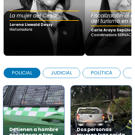
La mujer del César
Fiscalización al
del turismo en la
Lorena Liewald Dessy
Historiadora
Carla Araya Sepúlve
Coordinadora SERNAC Lo
POLICIAL
JUDICIAL
POLÍTICA
A
Detienen a hombre
Dos personas
por atacar a tres
mueren tras caída