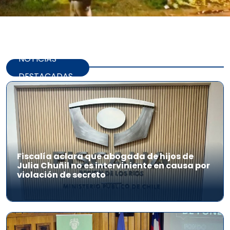
NOTICIAS
DESTACADAS
Fiscalía aclara que abogada de hijos de
Julia Chuñil no es interviniente en causa por
violación de secreto