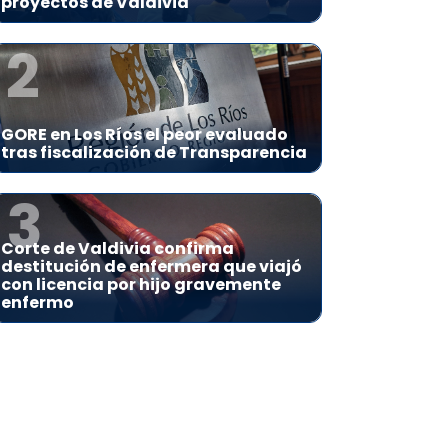
proyectos de Valdivia
2
GORE en Los Ríos el peor evaluado
tras fiscalización de Transparencia
3
Corte de Valdivia confirma
destitución de enfermera que viajó
con licencia por hijo gravemente
enfermo