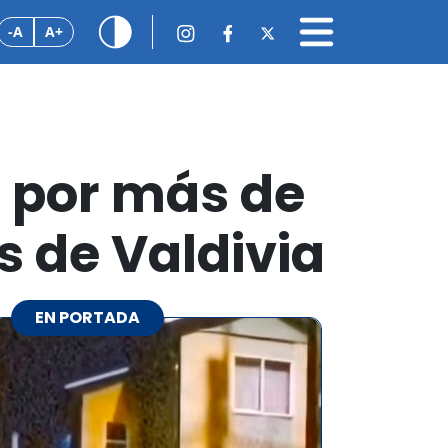
-A
A+
s por más de
s de Valdivia
EN PORTADA