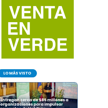
LO MÁS VISTO
1
Entregan cerca de $85 millones a
organizaciones para impulsar