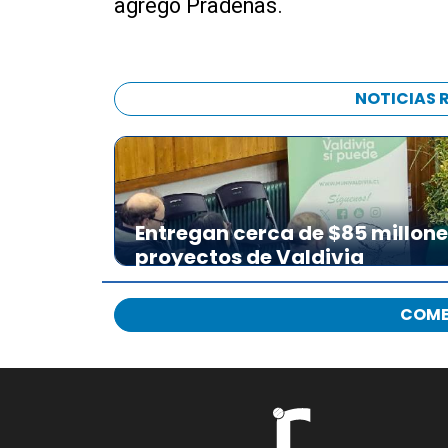
agregó Pradenas.
NOTICIAS 
Entregan cerca de $85 millon
proyectos de Valdivia
COME