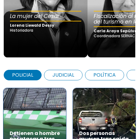
La mujer del César
Fiscalización al
del turismo en la
Lorena Liewald Dessy
Historiadora
Carla Araya Sepúlve
Coordinadora SERNAC Lo
POLICIAL
JUDICIAL
POLÍTICA
A
Detienen a hombre
Dos personas
por atacar a tres
mueren tras caída