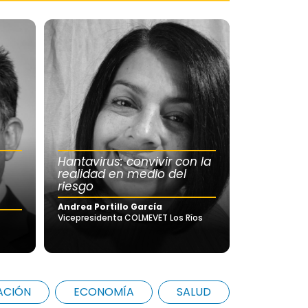
Hantavirus: convivir con la
realidad en medio del
riesgo
Andrea Portillo García
Vicepresidenta COLMEVET Los Ríos
ACIÓN
ECONOMÍA
SALUD