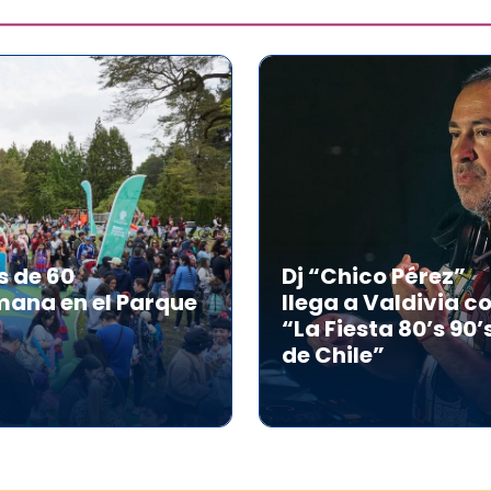
s de 60
Dj “Chico Pérez”
mana en el Parque
llega a Valdivia c
“La Fiesta 80’s 90’
de Chile”