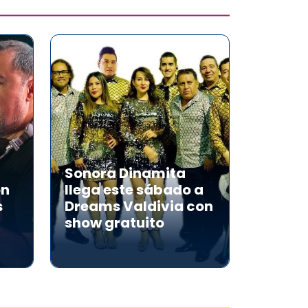
Sonora Dinamita
on
llega este sábado a
s
Dreams Valdivia con
show gratuito