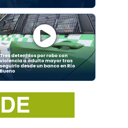
Tres detenidos por robo con
violencia a adulto mayor tras
seguirlo desde un banco en Río
Bueno