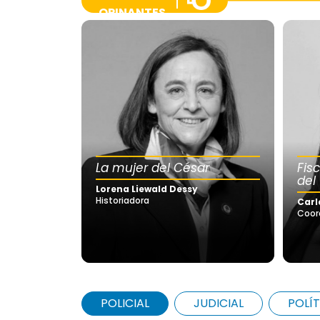
OPINANTES
La mujer del César
Fis
del
Lorena Liewald Dessy
Historiadora
Carl
Coor
POLICIAL
JUDICIAL
POLÍT