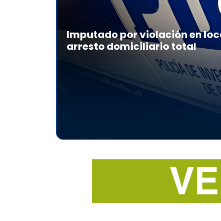
Imputado por violación en loc
arresto domiciliario total