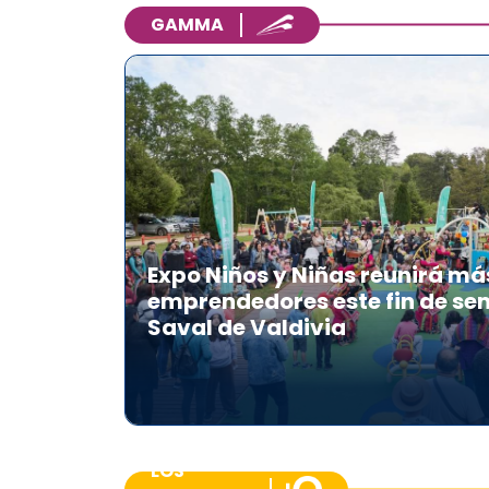
GAMMA
Expo Niños y Niñas reunirá má
emprendedores este fin de se
Saval de Valdivia
LOS