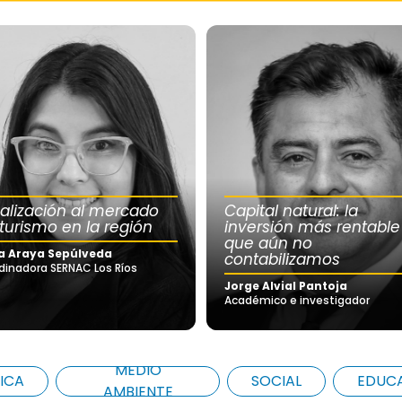
calización al mercado
Capital natural: la
 turismo en la región
inversión más rentable
que aún no
a Araya Sepúlveda
contabilizamos
dinadora SERNAC Los Ríos
Jorge Alvial Pantoja
Académico e investigador
MEDIO
ICA
SOCIAL
EDUC
AMBIENTE