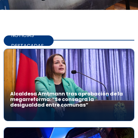
NOTICIAS
DESTACADAS
Alcaldesa Amtmann tras aprobación de la
megarreforma: “Se consagra la
desigualdad entre comunas”