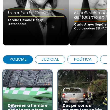
La mujer del César
Fiscalización al
del turismo en la
Lorena Liewald Dessy
Historiadora
Carla Araya Sepúlve
Coordinadora SERNAC Lo
POLICIAL
JUDICIAL
POLÍTICA
A
Detienen a hombre
Dos personas
por atacar a tres
mueren tras caída