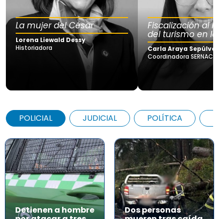
La mujer del César
Fiscalización al
del turismo en la
Lorena Liewald Dessy
Historiadora
Carla Araya Sepúlve
Coordinadora SERNAC Lo
POLICIAL
JUDICIAL
POLÍTICA
A
Detienen a hombre
Dos personas
por atacar a tres
mueren tras caída