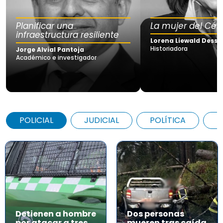
Planificar una
La mujer del Cés
infraestructura resiliente
Lorena Liewald Dessy
Historiadora
Jorge Alvial Pantoja
Académico e investigador
POLICIAL
JUDICIAL
POLÍTICA
A
Detienen a hombre
Dos personas
por atacar a tres
mueren tras caída