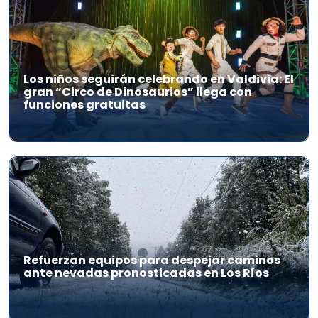
Los niños seguirán celebrando en Valdivia: El
gran “Circo de Dinosaurios” llega con
funciones gratuitas
Refuerzan equipos para despejar caminos
ante nevadas pronosticadas en Los Ríos