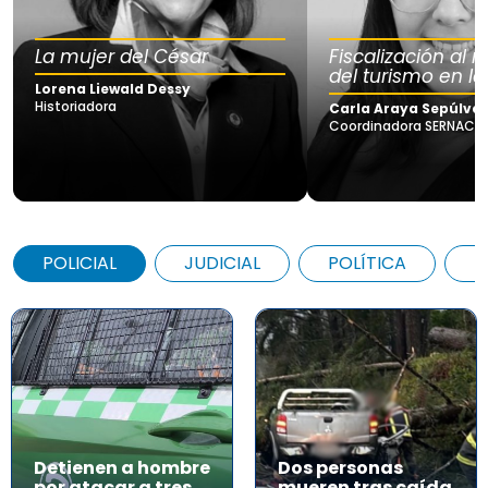
La mujer del César
Fiscalización al
del turismo en la
Lorena Liewald Dessy
Historiadora
Carla Araya Sepúlve
Coordinadora SERNAC Lo
POLICIAL
JUDICIAL
POLÍTICA
A
Detienen a hombre
Dos personas
por atacar a tres
mueren tras caída