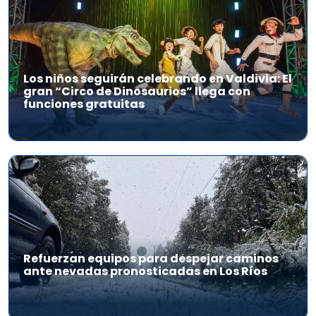
Los niños seguirán celebrando en Valdivia: El
gran “Circo de Dinosaurios” llega con
funciones gratuitas
Refuerzan equipos para despejar caminos
ante nevadas pronosticadas en Los Ríos