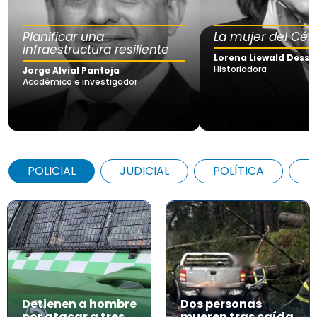
Planificar una
La mujer del Cés
infraestructura resiliente
Lorena Liewald Dessy
Historiadora
Jorge Alvial Pantoja
Académico e investigador
POLICIAL
JUDICIAL
POLÍTICA
A
Detienen a hombre
Dos personas
por atacar a tres
mueren tras caída