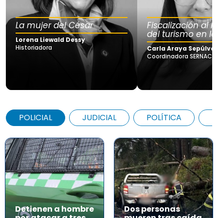
La mujer del César
Fiscalización al
del turismo en la
Lorena Liewald Dessy
Historiadora
Carla Araya Sepúlve
Coordinadora SERNAC Lo
POLICIAL
JUDICIAL
POLÍTICA
A
Detienen a hombre
Dos personas
por atacar a tres
mueren tras caída