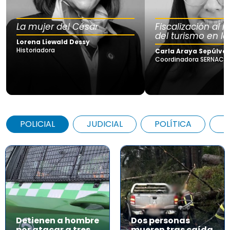
La mujer del César
Fiscalización al
del turismo en la
Lorena Liewald Dessy
Historiadora
Carla Araya Sepúlve
Coordinadora SERNAC Lo
POLICIAL
JUDICIAL
POLÍTICA
A
Detienen a hombre
Dos personas
por atacar a tres
mueren tras caída