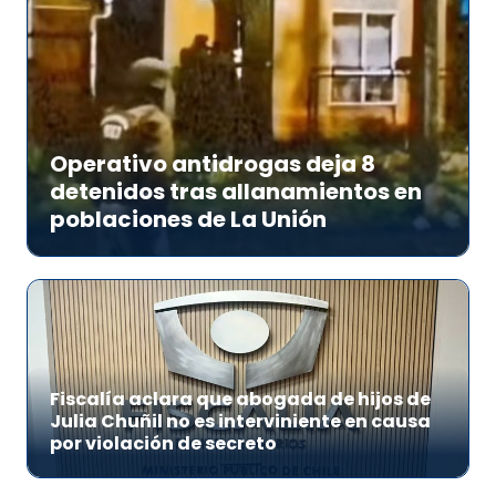
Operativo antidrogas deja 8
detenidos tras allanamientos en
poblaciones de La Unión
Fiscalía aclara que abogada de hijos de
Julia Chuñil no es interviniente en causa
por violación de secreto