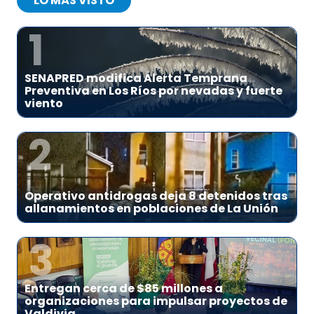
LO MÁS VISTO
1
SENAPRED modifica Alerta Temprana
Preventiva en Los Ríos por nevadas y fuerte
viento
2
Operativo antidrogas deja 8 detenidos tras
allanamientos en poblaciones de La Unión
3
Entregan cerca de $85 millones a
organizaciones para impulsar proyectos de
Valdivia