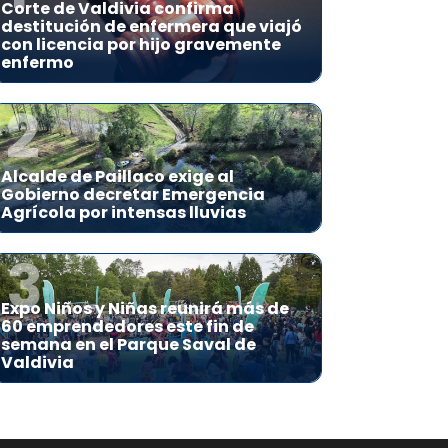
Corte de Valdivia confirma
destitución de enfermera que viajó
con licencia por hijo gravemente
enfermo
2
Alcalde de Paillaco exige al
Gobierno decretar Emergencia
Agrícola por intensas lluvias
3
Expo Niños y Niñas reunirá más de
60 emprendedores este fin de
semana en el Parque Saval de
Valdivia