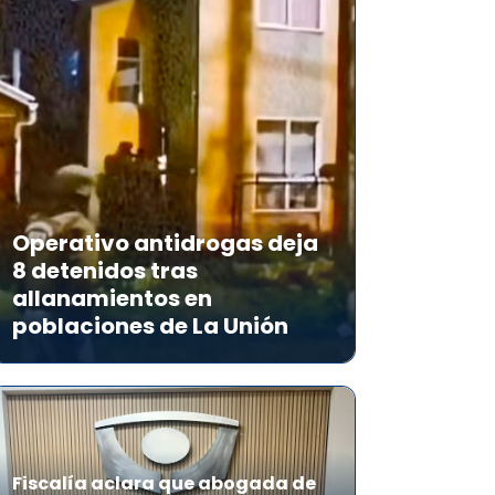
Operativo antidrogas deja
8 detenidos tras
allanamientos en
poblaciones de La Unión
Fiscalía aclara que abogada de