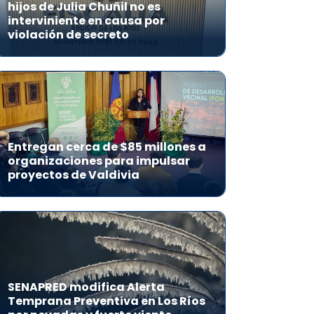
hijos de Julia Chuñil no es
interviniente en causa por
violación de secreto
Entregan cerca de $85 millones a
organizaciones para impulsar
proyectos de Valdivia
SENAPRED modifica Alerta
Temprana Preventiva en Los Ríos