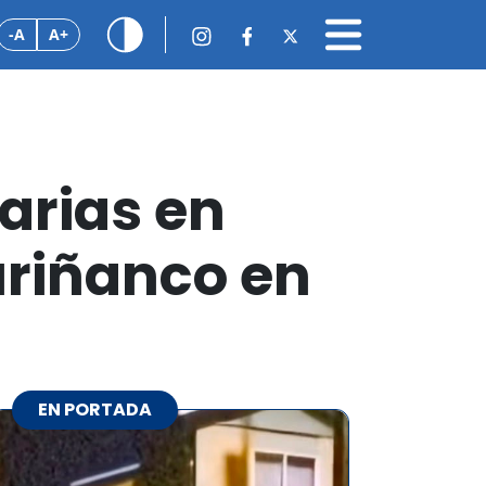
-A
A+
arias en
uriñanco en
EN PORTADA