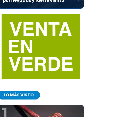
por nevadas y fuerte viento
LO MÁS VISTO
1