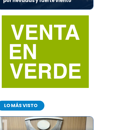
por nevadas y fuerte viento
LO MÁS VISTO
1