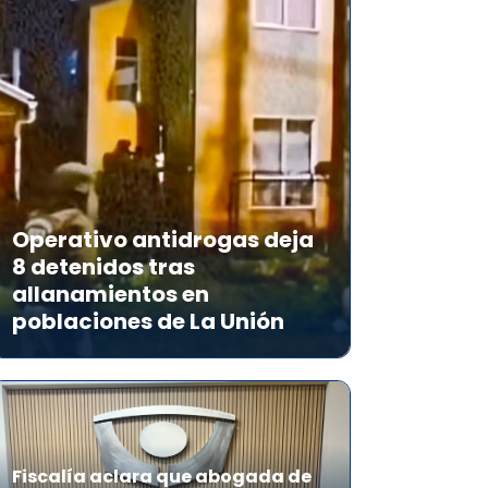
Operativo antidrogas deja
8 detenidos tras
allanamientos en
poblaciones de La Unión
Fiscalía aclara que abogada de