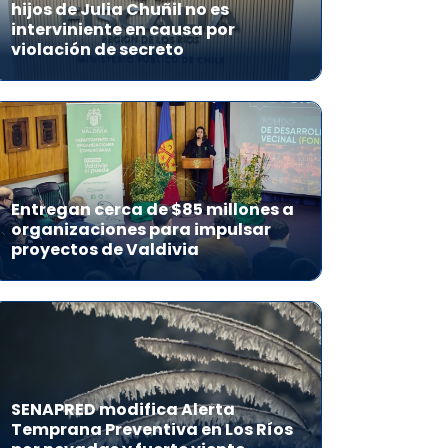
hijos de Julia Chuñil no es
interviniente en causa por
violación de secreto
Entregan cerca de $85 millones a
organizaciones para impulsar
proyectos de Valdivia
SENAPRED modifica Alerta
Temprana Preventiva en Los Ríos