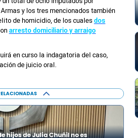
 un total de ocho imputados por
de Armas y los tres mencionados también
lito de homicidio, de los cuales
dos
con
arresto domiciliario y arraigo
uirá en curso la indagatoria del caso,
ación de juicio oral.
RELACIONADAS
 hijos de Julia Chuñil no es