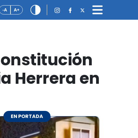
-A
A+
constitución
ia Herrera en
EN PORTADA