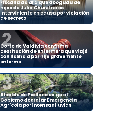
Fiscalía aclara que abogada de
hijos de Julia Chuñil no es
interviniente en causa por violación
de secreto
2
Corte de Valdivia confirma
destitución de enfermera que viajó
con licencia por hijo gravemente
enfermo
3
Alcalde de Paillaco exige al
Gobierno decretar Emergencia
Agrícola por intensas lluvias