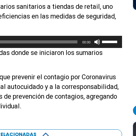
ios sanitarios a tiendas de retail, uno
deficiencias en las medidas de seguridad,
U
00:00
t
das donde se iniciaron los sumarios
i
l
i
z
n que prevenir el contagio por Coronavirus
a
al autocuidado y a la corresponsabilidad,
l
s de prevención de contagios, agregando
a
s
ividual.
t
e
c
RELACIONADAS
l