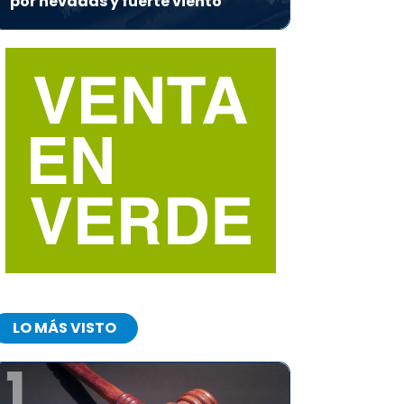
por nevadas y fuerte viento
LO MÁS VISTO
1