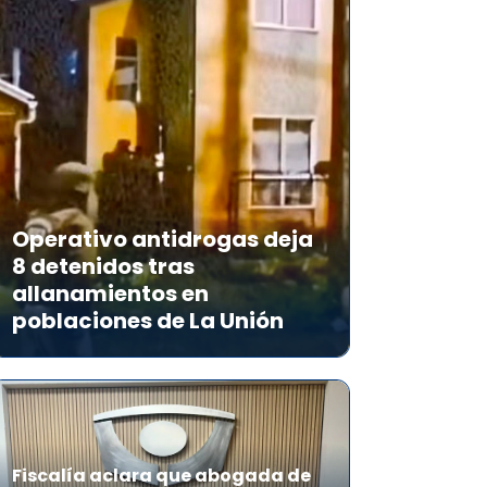
Operativo antidrogas deja
8 detenidos tras
allanamientos en
poblaciones de La Unión
Fiscalía aclara que abogada de