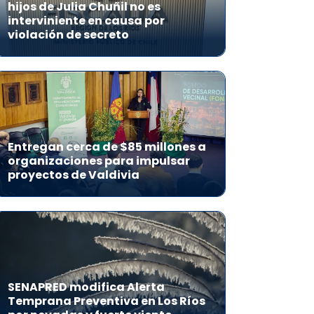
hijos de Julia Chuñil no es
interviniente en causa por
violación de secreto
Entregan cerca de $85 millones a
organizaciones para impulsar
proyectos de Valdivia
SENAPRED modifica Alerta
Temprana Preventiva en Los Ríos