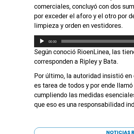
comerciales, concluyó con dos sumar
por exceder el aforo y el otro por 
limpieza y orden en vestidores.
R
00:00
e
Según conoció RioenLinea, las tien
p
r
corresponden a Ripley y Bata.
o
d
Por último, la autoridad insistió e
u
es tarea de todos y por ende llamó 
c
cumpliendo las medidas esenciale
t
o
que eso es una responsabilidad ind
r
d
e
a
NOTICIAS 