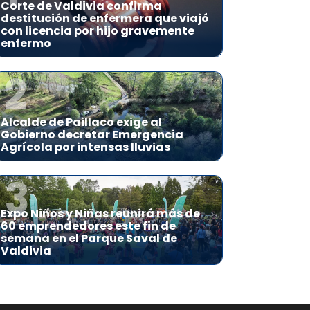
Corte de Valdivia confirma
destitución de enfermera que viajó
con licencia por hijo gravemente
enfermo
2
Alcalde de Paillaco exige al
Gobierno decretar Emergencia
Agrícola por intensas lluvias
3
Expo Niños y Niñas reunirá más de
60 emprendedores este fin de
semana en el Parque Saval de
Valdivia