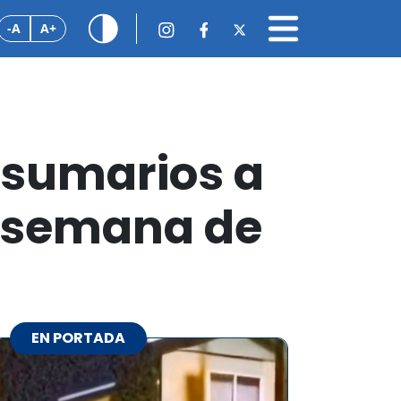
-A
A+
s sumarios a
de semana de
EN PORTADA