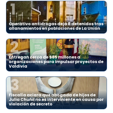
1
Operativo antidrogas deja 8 detenidos tras
allanamientos en poblaciones de La Unión
2
Entregan cerca de $85 millones a
organizaciones para impulsar proyectos de
Valdivia
3
Fiscalía aclara que abogada de hijos de
Julia Chuñil no es interviniente en causa por
violación de secreto