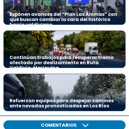
Exponen avances del “Plan Las Ánimas” con
que buscan cambiar la cara del histórico
barrio valdiviano
Continúan trabajos para recuperar tramo
afectado por deslizamiento en Ruta
Valdivia-Mariquina
Refuerzan equipos para despejar caminos
ante nevadas pronosticadas en Los Ríos
COMENTARIOS