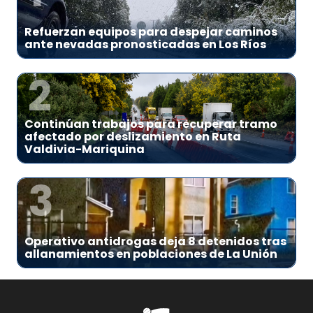
Refuerzan equipos para despejar caminos
ante nevadas pronosticadas en Los Ríos
2
Continúan trabajos para recuperar tramo
afectado por deslizamiento en Ruta
Valdivia-Mariquina
3
Operativo antidrogas deja 8 detenidos tras
allanamientos en poblaciones de La Unión