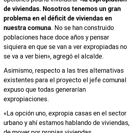
d
de viviendas. Nosotros tenemos un gran
u
c
problema en el déficit de viviendas en
t
nuestra comuna
. No se han construido
o
poblaciones hace doce años y pensar
r
d
siquiera en que se van a ver expropiadas no
e
se va a ver bien», agregó el alcalde.
a
u
Asimismo, respecto a las tres alternativas
d
existentes para el proyecto el jefe comunal
i
o
expuso que todas generarían
expropiaciones.
«La opción uno, expropia casas en el sector
urbano y ahí estamos hablando de viviendas,
de mover por propias viviendas