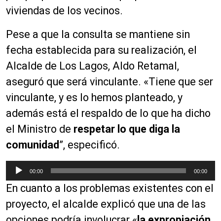
viviendas de los vecinos.
Pese a que la consulta se mantiene sin
fecha establecida para su realización, el
Alcalde de Los Lagos, Aldo Retamal,
aseguró que será vinculante. «Tiene que ser
vinculante, y es lo hemos planteado, y
además está el respaldo de lo que ha dicho
el Ministro de
respetar lo que diga la
comunidad
”, especificó.
R
00:00
00:00
e
En cuanto a los problemas existentes con el
p
r
proyecto, el alcalde explicó que una de las
o
opciones podría involucrar «
la expropiación