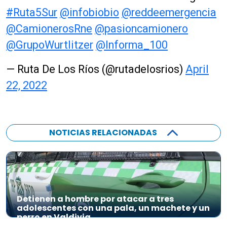
#Ruta5Sur
@infobiobio
@reddeemergencia
@CamionerosRne
@pasioncamionero
@GrupoWurtlitzer
@Informa_100
— Ruta De Los Ríos (@rutadelosrios)
April
22, 2022
NOTICIAS RELACIONADAS
Detienen a hombre por atacar a tres
adolescentes con una pala, un machete y un
perro en Valdivia