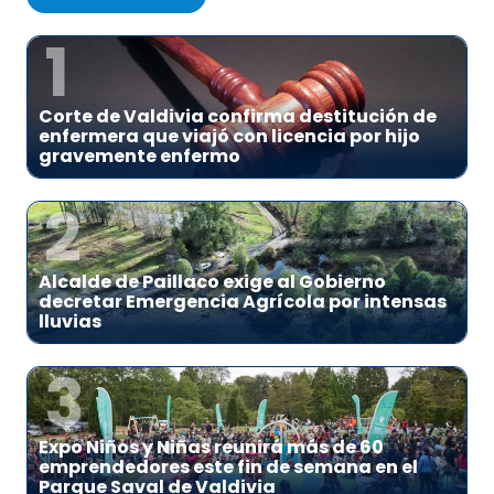
1
Corte de Valdivia confirma destitución de
enfermera que viajó con licencia por hijo
gravemente enfermo
2
Alcalde de Paillaco exige al Gobierno
decretar Emergencia Agrícola por intensas
lluvias
3
Expo Niños y Niñas reunirá más de 60
emprendedores este fin de semana en el
Parque Saval de Valdivia