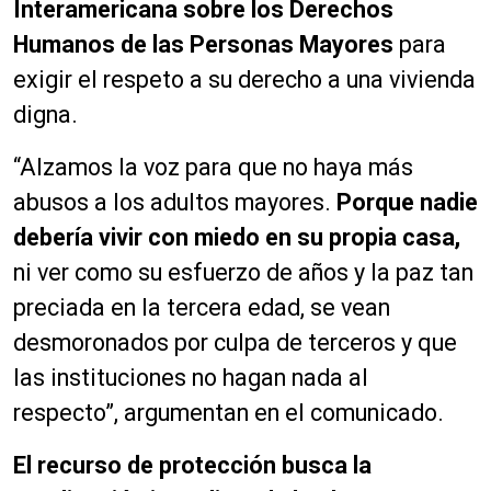
Interamericana sobre los Derechos
u
c
Humanos de las Personas Mayores
para
t
exigir el respeto a su derecho a una vivienda
o
digna.
r
d
“Alzamos la voz para que no haya más
e
a
abusos a los adultos mayores.
Porque nadie
u
debería vivir con miedo en su propia casa,
d
ni ver como su esfuerzo de años y la paz tan
i
o
preciada en la tercera edad, se vean
desmoronados por culpa de terceros y que
las instituciones no hagan nada al
respecto”, argumentan en el comunicado.
El recurso de protección busca la