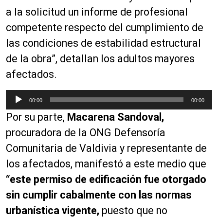
a la solicitud un informe de profesional
competente respecto del cumplimiento de
las condiciones de estabilidad estructural
de la obra”, detallan los adultos mayores
afectados.
R
00:00
00:00
e
Por su parte,
Macarena Sandoval,
p
r
procuradora de la ONG Defensoría
o
Comunitaria de Valdivia y representante de
d
los afectados, manifestó a este medio que
u
c
“este permiso de edificación fue otorgado
t
sin cumplir cabalmente con las normas
o
urbanística vigente,
puesto que no
r