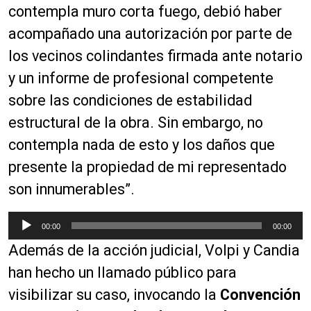
d
contempla muro corta fuego, debió haber
e
acompañado una autorización por parte de
a
los vecinos colindantes firmada ante notario
u
d
y un informe de profesional competente
i
sobre las condiciones de estabilidad
o
estructural de la obra. Sin embargo, no
contempla nada de esto y los daños que
presente la propiedad de mi representado
son innumerables”.
R
00:00
00:00
e
Además de la acción judicial, Volpi y Candia
p
r
han hecho un llamado público para
o
visibilizar su caso, invocando la
Convención
d