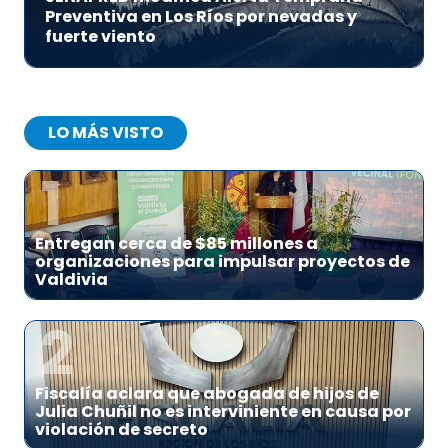
Preventiva en Los Ríos por nevadas y
fuerte viento
LO MÁS VISTO
1
Entregan cerca de $85 millones a
organizaciones para impulsar proyectos de
Valdivia
2
Fiscalía aclara que abogada de hijos de
Julia Chuñil no es interviniente en causa por
violación de secreto