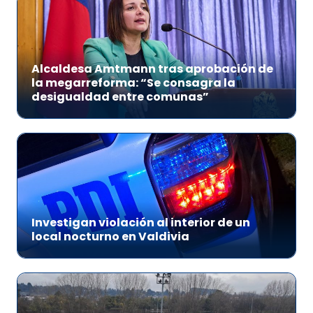
Alcaldesa Amtmann tras aprobación de
la megarreforma: “Se consagra la
desigualdad entre comunas”
Investigan violación al interior de un
local nocturno en Valdivia