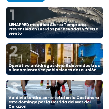
1
SENAPRED modifica Alerta Temprana
Preventiva en Los Ríos por nevadas y fuerte
viento
2
Operativo antidrogas deja 8 detenidos tras
allanamientos en poblaciones de La Unión
3
Valdivia tendrá corte total en la Costanera
este domingo por la Corrida del Mes del
Corazón